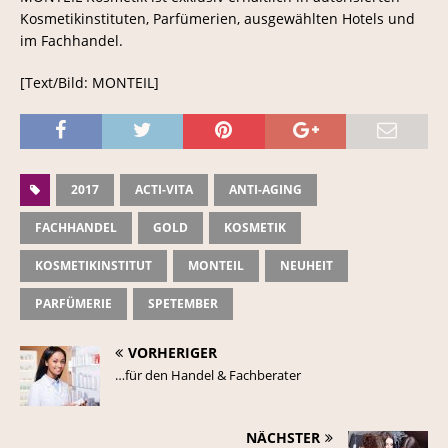
Kosmetikinstituten, Parfümerien, ausgewählten Hotels und
im Fachhandel.
[Text/Bild: MONTEIL]
2017
ACTI-VITA
ANTI-AGING
FACHHANDEL
GOLD
KOSMETIK
KOSMETIKINSTITUT
MONTEIL
NEUHEIT
PARFÜMERIE
SPETEMBER
VORHERIGER
…für den Handel & Fachberater
NÄCHSTER