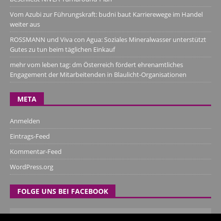
Vom Azubi zur Führungskraft: budni baut Karrierewege im Handel
weiter aus
ROSSMANN und Viva con Agua: Soziales Mineralwasser unterstützt
Gutes zu tun beim täglichen Einkauf
mehr vom leben tag: dm Österreich fördert ehrenamtliches
Engagement der Mitarbeitenden in Blaulicht-Organisationen
META
Anmelden
Eintrags-Feed
Kommentar-Feed
WordPress.org
FOLGE UNS BEI FACEBOOK