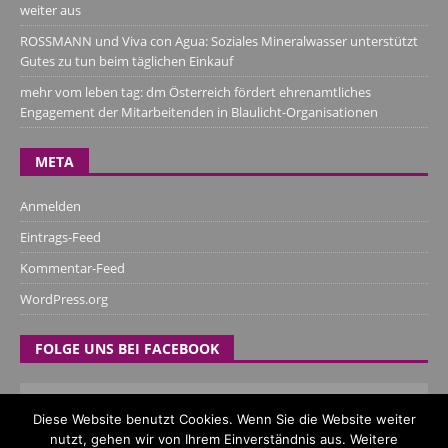
weiter aus
ROSSMANN und Viva con Agua: Soziales Mineralwasser unterstützt
Gutes zu tun beim täglichen Einkauf
mehr vom leben tag: dm Österreich fördert ehrenamtliches
Engagement der Mitarbeitenden in Blaulicht-Organisationen
META
Anmelden
Eintrags-Feed
Kommentar-Feed
WordPress.org
FOLGE UNS BEI FACEBOOK
Diese Website benutzt Cookies. Wenn Sie die Website weiter
nutzt, gehen wir von Ihrem Einverständnis aus. Weitere